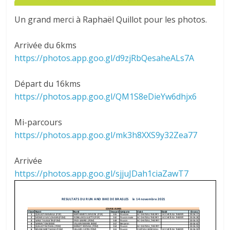
Un grand merci à Raphaël Quillot pour les photos.
Arrivée du 6kms
https://photos.app.goo.gl/d9zjRbQesaheALs7A
Départ du 16kms
https://photos.app.goo.gl/QM1S8eDieYw6dhjx6
Mi-parcours
https://photos.app.goo.gl/mk3h8XXS9y32Zea77
Arrivée
https://photos.app.goo.gl/sjjuJDah1ciaZawT7