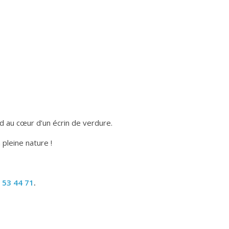
d au cœur d’un écrin de verdure.
 pleine nature !
 53 44 71
.